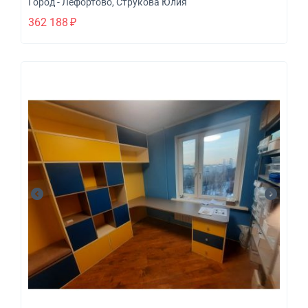
Город - Лефортово
,
Струкова Юлия
362 188
₽