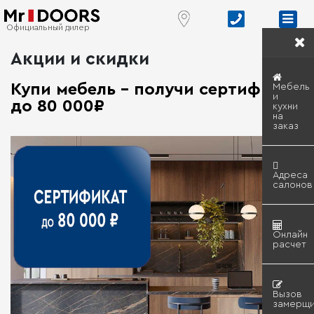
Официальный дилер
Акции и скидки
Купи мебель - получи сертификат
Мебель
и
до 80 000₽
кухни
на
заказ
Адреса
салонов
Онлайн
расчет
Вызов
замерщи