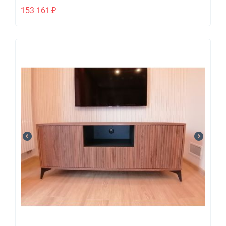
153 161
₽