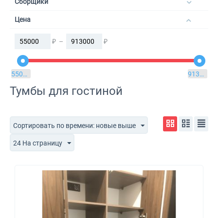
Сборщики
Цена
₽
–
₽
55000
₽
913000
₽
Тумбы для гостиной
Сортировать по времени: новые выше
24 На страницу