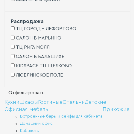
тех
Мой
Распродажа
и
ТЦ ГОРОД - ЛЕФОРТОВО
сме
САЛОН В МАРЬИНО
ТЦ РИГА МОЛЛ
САЛОН В БАЛАШИХЕ
KIDSPACE ТЦ ЩЕЛКОВО
ЛЮБЛИНСКОЕ ПОЛЕ
Кухни
Шкафы
Гостиные
Спальни
Детские
Офисная мебель
Прихожие
Встроенные бары и сейфы для кабинета
Домашний офис
Кабинеты