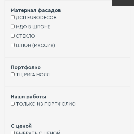
при
Инт
Матер
Материал фасадов
Меб
ДСП EURODECOR
с
при
Сту
Сис
МДФ В ШПОНЕ
хра
СТЕКЛО
Обу
ШПОН (МАССИВ)
Сто
Раз
две
Дек
пер
кор
Портфолио
и
ТЦ РИГА МОЛЛ
фас
Сте
и
сте
Две
и
Наши работы
пер
ТОЛЬКО ИЗ ПОРТФОЛИО
Сто
Ручк
Тум
С ценой
ВЫБРАТЬ С ЦЕНОЙ
Быт