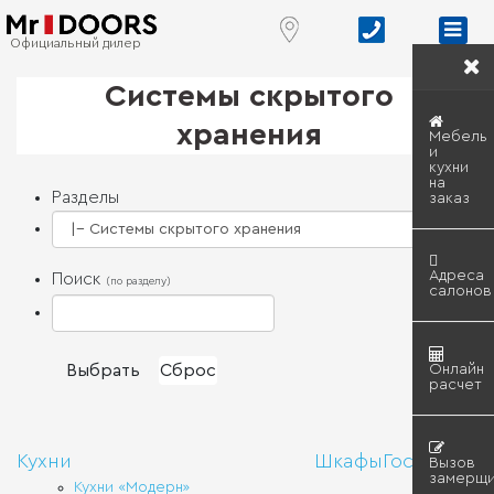
Официальный дилер
Системы скрытого
хранения
Мебель
и
кухни
на
Разделы
заказ
Адреса
Поиск
(по разделу)
салонов
Онлайн
расчет
Кухни
Шкафы
Гостиные
Вызов
замерщи
Кухни «Модерн»