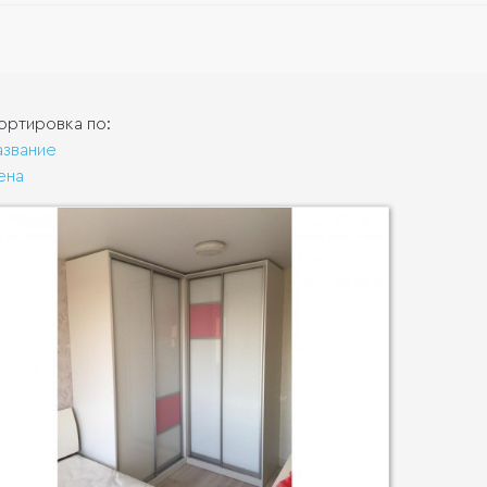
ортировка по:
азвание
ена