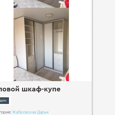
ловой шкаф-купе
гория:
Жабровская Дарья