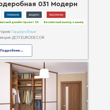
рдеробная 031 Модерн
латный дизайн-проект 3D
Бесплатный выезд и замер
гория:
Гардеробные
екция:
ДСП EURODECOR
Подробнее...