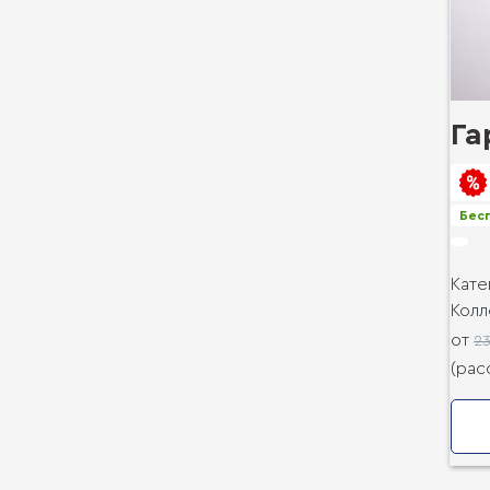
Га
Бесп
Кате
Колл
от
2
(рас