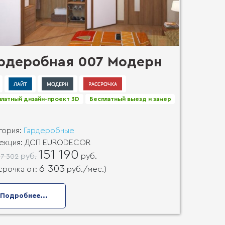
рдеробная 007 Модерн
латный дизайн-проект 3D
Бесплатный выезд и замер
гория:
Гардеробные
екция:
ДСП EURODECOR
151 190
руб.
руб.
37 302
6 303
срочка от:
руб.
/мес.)
Подробнее...