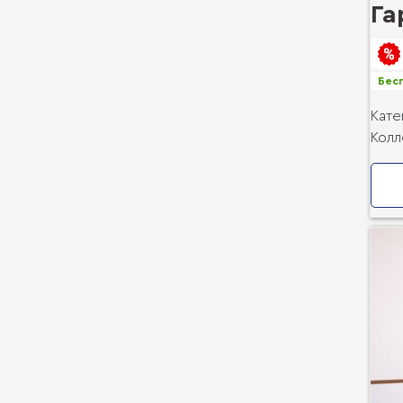
Га
Бесп
Кате
Колл