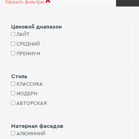
Закрыть фильтры
при
Сту
Сис
хра
Ценовой диапазон
Сто
ЛАЙТ
СРЕДНИЙ
Дек
ПРЕМИУМ
кор
и
фас
Стиль
Две
КЛАССИКА
и
пер
МОДЕРН
АВТОРСКАЯ
Ручк
Быт
Материал фасадов
тех
АЛЮМИНИЙ