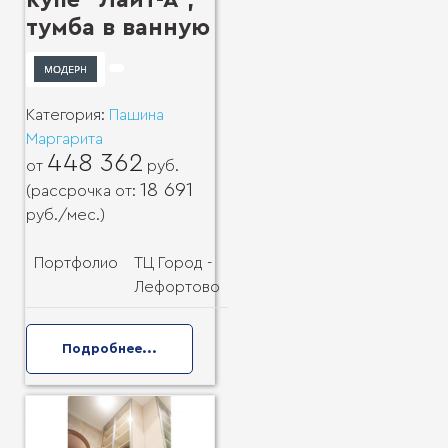
купе "Лайт-А",
тумба в ванную
Категория:
Пашина
Маргарита
448 362
от
руб.
18 691
(рассрочка от:
руб.
/мес.)
Портфолио
ТЦ Город -
Лефортово
Подробнее...