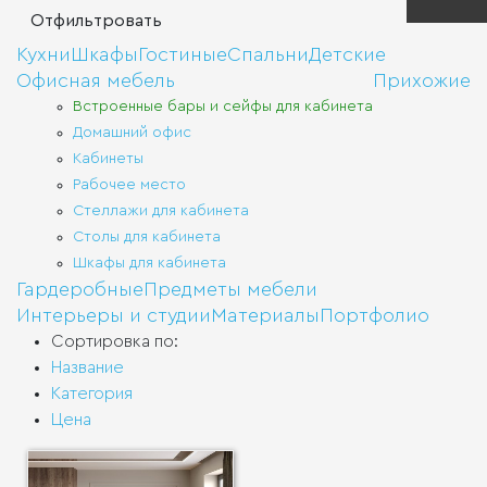
при
Инт
Матер
Кухни
Шкафы
Гостиные
Спальни
Детские
Меб
с
Офисная мебель
Прихожие
при
Сту
Сис
хра
Встроенные бары и сейфы для кабинета
Домашний офис
Обу
Кабинеты
Сто
Рабочее место
Раз
Стеллажи для кабинета
две
Дек
Столы для кабинета
пер
кор
и
Шкафы для кабинета
фас
Гардеробные
Предметы мебели
Сте
Интерьеры и студии
Материалы
Портфолио
и
сте
Две
Сортировка по:
и
пер
Название
Категория
Сто
Цена
Ручк
Тум
Быт