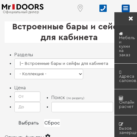
Цена по запросу
Цена по запросу
Цена по запросу
Официальный дилер
Встроенные бары и сейфы
для кабинета
Мебель
и
кухни
на
Разделы
заказ
Адреса
салонов
Цена
Поиск
(по разделу)
Онлайн
расчет
Вызов
замерщи