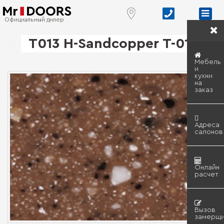
Официальный дилер
T013 H-Sandcopper T-013
Мебель
и
кухни
на
заказ
Адреса
салонов
Онлайн
расчет
Вызов
замерщи