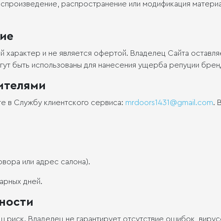
оспроизведение, распространение или модификация материа
ие
й характер и не является офертой. Владелец Сайта оставл
ут быть использованы для нанесения ущерба репуции бренда
тителями
е в Службу клиентского сервиса:
. 
овора или адрес салона).
арных дней.
нности
ш риск. Владелец не гарантирует отсутствие ошибок, виру