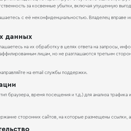
тственность за косвенные убытки, включая упущенную выгод
ашаетесь с её неконфиденциальностью. Владелец вправе ис
х данных
ашаетесь на их обработку в целях ответа на запросы, инфо
я аффилированным лицам, но не разглашаются третьим сторо
направляйте на email службы поддержки.
ации
тип браузера, время посещения и т.д.) для анализа трафика 
ржание сторонних сайтов, на которые размещены ссылки, а 
тельство