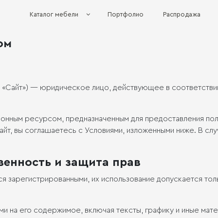
Каталог мебели
Портфолио
Распродажа
ом
— «Сайт») — юридическое лицо, действующее в соответстви
ционным ресурсом, предназначенным для предоставления по
айт, вы соглашаетесь с Условиями, изложенными ниже. В слу
венность и защита прав
ся зарегистрированными, их использование допускается то
ми на его содержимое, включая тексты, графику и иные ма