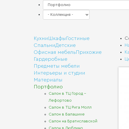
Кухни
Шкафы
Гостиные
С
Спальни
Детские
Н
Офисная мебель
Прихожие
К
Гардеробные
Ц
Предметы мебели
Интерьеры и студии
Материалы
Портфолио
Салон в ТЦ Город -
Лефортово
Салон в ТЦ Рига Молл
Салон в Балашихе
Салон на Братиславской
Салон в Люблино