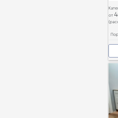
Кате
4
от
(рас
По