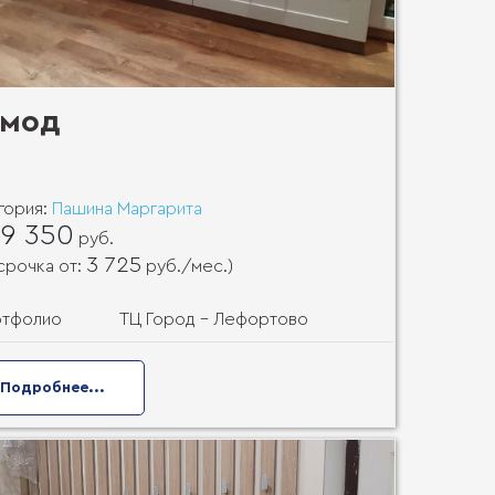
омод
гория:
Пашина Маргарита
9 350
руб.
3 725
срочка от:
руб.
/мес.)
ртфолио
ТЦ Город - Лефортово
Подробнее...