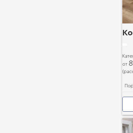
К
Кате
8
от
(рас
По