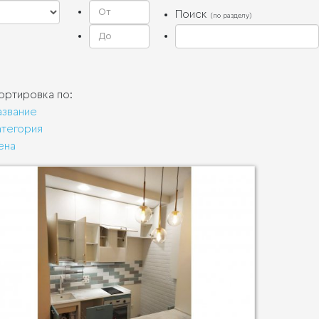
Поиск
(по разделу)
ортировка по:
азвание
атегория
ена