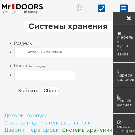
Официальный дилер
Системы хранения
Мебель
и
Разделы
кухни
на
заказ
Поиск
(по разделу)
Адреса
салонов
Онлайн
расчет
Декоры корпуса
Столешницы и стеновые панели
Вызов
Двери и перегородки
Системы хранения
замерщи