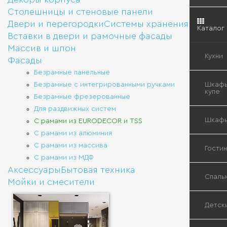
Столешницы и стеновые панели
Двери и перегородки
Системы хранения
Каталог
Вставки в двери и рамочные фасады
Массив и шпон
Кухни
Фасады
Безрамные панельные
Кухн
Безрамные с интегрированными ручками
Шкафы
«Мо
купе
Безрамные фрезерованные
Для раздвижных систем
Кла
Вст
Шкаф
С рамами из EURODECOR и TSS
кухн
шка
С рамами из алюминия
куп
С рамами из массива
Вст
Гости
Быт
шка
С рамами из МДФ
тех
Гар
Аксессуары
Бытовая техника
шка
куп
Буф
Спаль
Мойки и смесители
Вст
Сис
шка
скр
куп
хра
Кор
Вст
Зер
Детск
шка
бар
для
куп
и
спа
Гар
сей