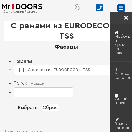
Официальный дилер
С рамами из EURODECOR и
TSS
Мебель
и
кухни
Фасады
на
заказ
Разделы
Адреса
салонов
Поиск
(по разделу)
Онлайн
расчет
Вызов
замерщи
Декоры корпуса