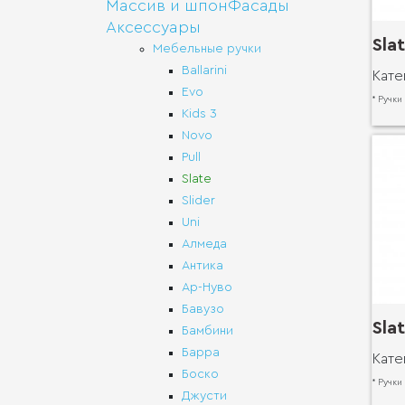
Массив и шпон
Фасады
Аксессуары
Sla
Мебельные ручки
Ballarini
Кате
Evo
* Ручки
Kids 3
Novo
Pull
Slate
Slider
Uni
Алмеда
Антика
Ар-Нуво
Бавузо
Sla
Бамбини
Барра
Кате
Боско
* Ручки
Джусти