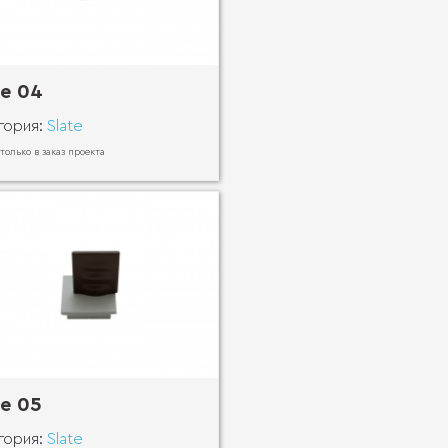
te 04
гория:
Slate
 только в заказ проекта
te 05
гория:
Slate