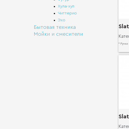
Хула-хуп
Читтерио
Эхо
Sla
Бытовая техника
Мойки и смесители
Кате
* Ручки
Sla
Кате