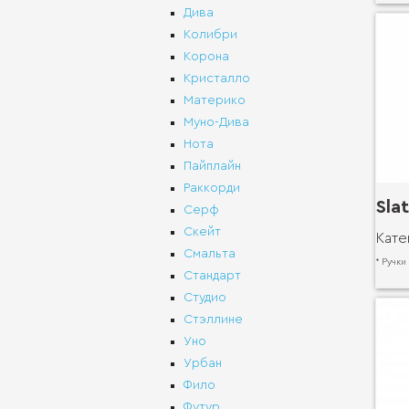
Дива
Колибри
Корона
Кристалло
Материко
Муно-Дива
Нота
Пайплайн
Раккорди
Sla
Серф
Скейт
Кате
Смальта
* Ручки
Стандарт
Студио
Стэллине
Уно
Урбан
Фило
Футур