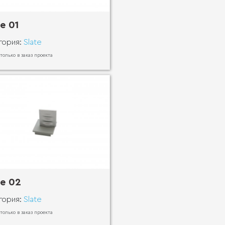
te 01
гория:
Slate
 только в заказ проекта
te 02
гория:
Slate
 только в заказ проекта