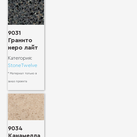
9031
Гранито
неро лайт
Категория:
StoneTwelve
* Материал только в
заказ проекта
9034
Канамелла