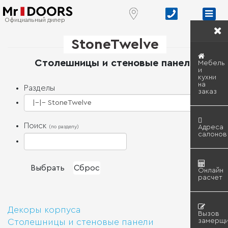
Официальный дилер
StoneTwelve
Столешницы и стеновые панели
Мебель
и
кухни
на
Разделы
заказ
Поиск
Адреса
(по разделу)
салонов
Онлайн
расчет
Декоры корпуса
Вызов
замерщи
Столешницы и стеновые панели