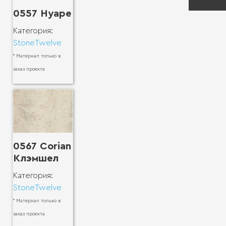
при
0557 Нуаре
Категория:
StoneTwelve
* Материал только в
заказ проекта
0567 Corian
Клэмшел
Категория:
StoneTwelve
* Материал только в
заказ проекта