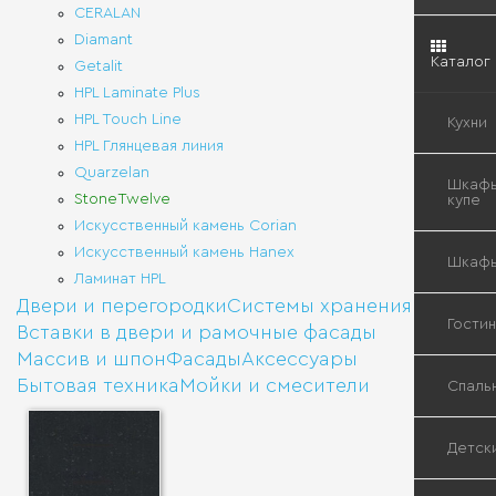
CERALAN
Diamant
Каталог
Getalit
HPL Laminate Plus
HPL Touch Line
Кухни
HPL Глянцевая линия
Quarzelan
Кухн
Шкафы
StoneTwelve
«Мо
купе
Искусственный камень Corian
Искусственный камень Hanex
Кла
Вст
Шкаф
кухн
шка
Ламинат HPL
куп
Двери и перегородки
Системы хранения
Вст
Гости
Вставки в двери и рамочные фасады
Быт
шка
тех
Гар
Массив и шпон
Фасады
Аксессуары
шка
Бытовая техника
Мойки и смесители
куп
Буф
Спаль
Вст
Сис
шка
скр
куп
хра
Кор
Вст
Зер
Детск
шка
бар
для
куп
и
спа
Гар
сей