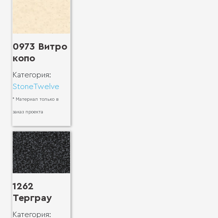
0973 Витро
копо
Категория:
StoneTwelve
* Материал только в
заказ проекта
1262
Терграу
Категория: