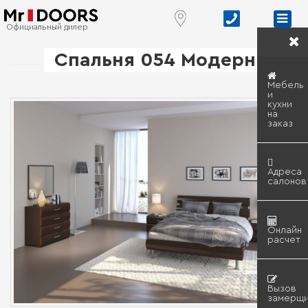
Официальный дилер
Спальня 054 Модерн
Мебель
и
кухни
на
заказ
Адреса
салонов
Онлайн
расчет
Вызов
замерщи