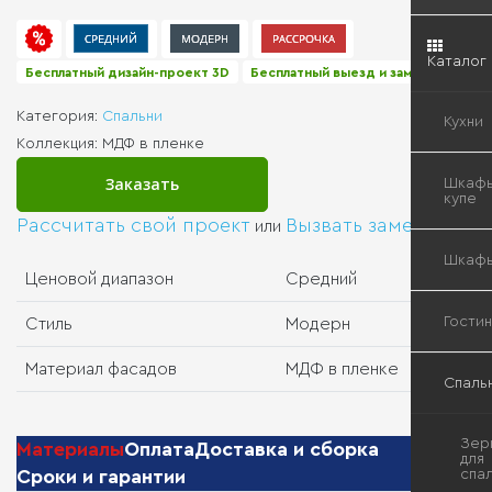
Каталог
Бесплатный дизайн-проект 3D
Бесплатный выезд и замер
Категория:
Спальни
Кухни
Коллекция:
МДФ в пленке
Кухн
Шкафы
«Мо
купе
Рассчитать свой проект
Вызвать замерщика
или
Кла
Вст
Шкаф
кухн
шка
Ценовой диапазон
Средний
куп
Вст
Гости
Стиль
Модерн
Быт
шка
тех
Гар
шка
Материал фасадов
МДФ в пленке
куп
Буф
Спаль
Вст
Сис
шка
скр
куп
хра
Кор
Вст
Зер
Материалы
Оплата
Доставка и сборка
шка
бар
для
Сроки и гарантии
куп
и
спа
Гар
сей