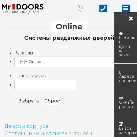
Официальный дилер
Online
Системы раздвижных дверей
Мебель
и
кухни
на
Разделы
заказ
Поиск
Адреса
(по разделу)
салонов
Онлайн
расчет
Декоры корпуса
Вызов
замерщи
Столешницы и стеновые панели