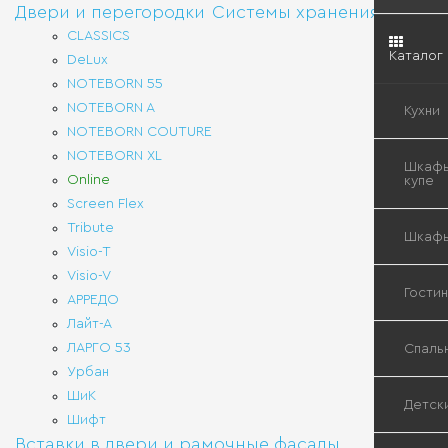
Двери и перегородки
Системы хранения
CLASSICS
Каталог
DeLux
NOTEBORN 55
NOTEBORN A
Кухни
NOTEBORN COUTURE
NOTEBORN XL
Кухн
Шкафы
Online
«Мо
купе
Screen Flex
Tribute
Кла
Вст
Шкаф
кухн
шка
Visio-T
куп
Visio-V
Вст
Гости
АРРЕДО
Быт
шка
тех
Гар
Лайт-А
шка
ЛАРГО 53
куп
Буф
Спаль
Вст
Урбан
Сис
шка
скр
куп
ШиК
хра
Кор
Вст
Зер
Детск
шка
бар
для
Шифт
куп
и
спа
Вставки в двери и рамочные фасады
Гар
сей