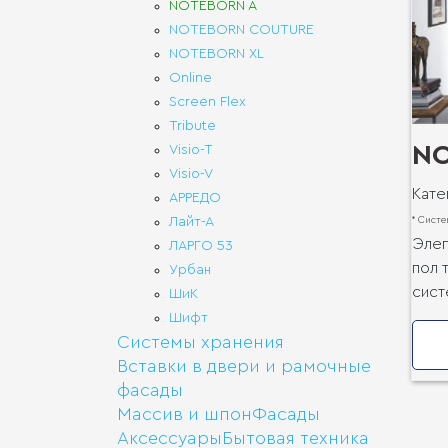
NOTEBORN A
NOTEBORN COUTURE
NOTEBORN XL
Online
Screen Flex
Tribute
N
Visio-T
Visio-V
Кате
АРРЕДО
* Систе
Лайт-А
Элег
ЛАРГО 53
пол 
Урбан
сист
ШиК
Шифт
Системы хранения
Вставки в двери и рамочные
фасады
Массив и шпон
Фасады
Аксессуары
Бытовая техника