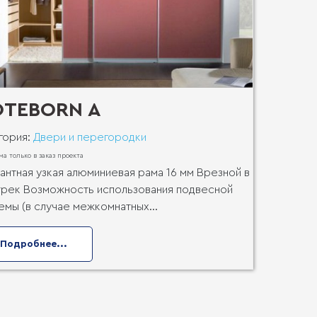
OTEBORN A
гория:
Двери и перегородки
ма только в заказ проекта
антная узкая алюминиевая рама 16 мм Врезной в
трек Возможность использования подвесной
емы (в случае межкомнатных...
Подробнее...